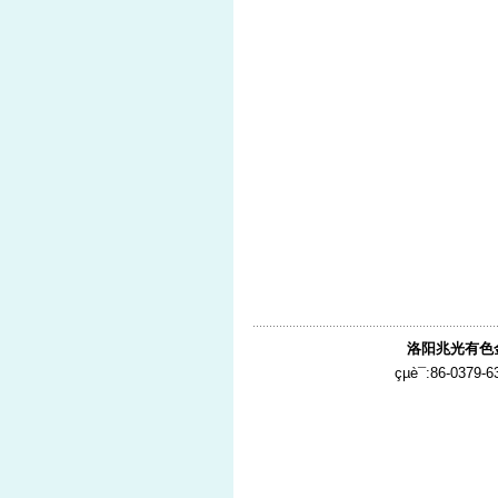
洛阳兆光有色
çµè¯:86-0379-